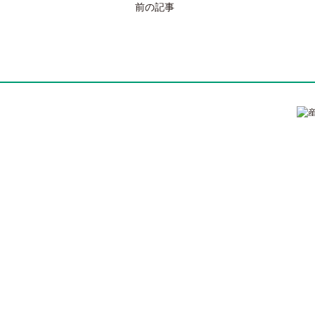
投
前の記事
稿
ナ
ビ
ゲ
ー
シ
ョ
ン