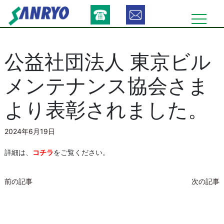
Skip
to
content
公益社団法人 東京ビル
メンテナンス協会さま
より表彰されました。
2024年6月19日
詳細は、
コチラ
をご覧ください。
投
前の記事
次の記事
稿
ナ